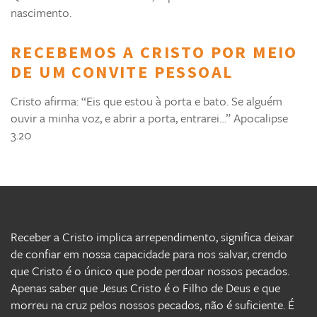
nascimento.
RECEBEMOS A CRISTO POR MEIO
DE UM CONVITE PESSOAL
Cristo afirma: “Eis que estou à porta e bato. Se alguém
ouvir a minha voz, e abrir a porta, entrarei…” Apocalipse
3.20
Receber a Cristo implica arrependimento, significa deixar
de confiar em nossa capacidade para nos salvar, crendo
que Cristo é o único que pode perdoar nossos pecados.
Apenas saber que Jesus Cristo é o Filho de Deus e que
morreu na cruz pelos nossos pecados, não é suficiente. É