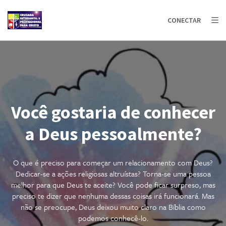
AFRICA
ASIA
EUROPE
LATIN
CONECTAR
AMERICA / CARIBBEAN
NORTH AMERICA
OCEANIA
Você gostaria de conhecer
a Deus pessoalmente?
O que é preciso para começar um relacionamento com Deus?
Dedicar-se a ações religiosas altruístas? Torna-se uma pessoa
melhor para que Deus te aceite?
Você pode ficar surpreso, mas
preciso te dizer que nenhuma dessas coisas irá funcionará. Mas
não se preocupe, Deus deixou muito claro na Bíblia como
podemos conhecê-lo.