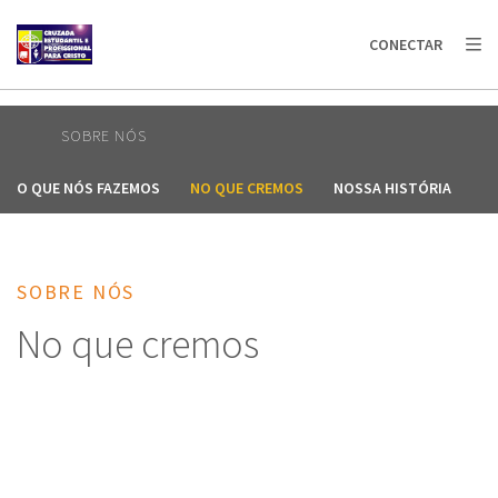
AFRICA
ASIA
EUROPE
LATIN
CONECTAR
AMERICA / CARIBBEAN
NORTH AMERICA
OCEANIA
SOBRE NÓS
O QUE NÓS FAZEMOS
NO QUE CREMOS
NOSSA HISTÓRIA
PA
SOBRE NÓS
No que cremos