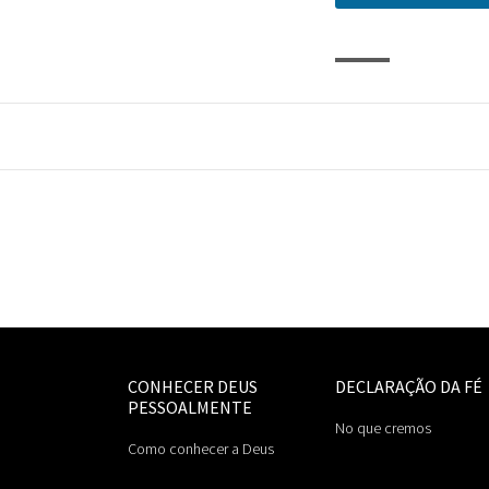
CONHECER DEUS
DECLARAÇÃO DA FÉ
PESSOALMENTE
No que cremos
Como conhecer a Deus