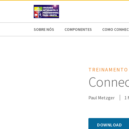
AFRICA
ASIA
EUROPE
LATI
SOBRE NÓS
COMPONENTES
COMO CONHECE
TREINAMENTO
Connect
Paul Metzger
1 
DOWNLOAD